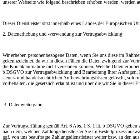
unserer Webseite wie folgend beschrieben erhoben werden, werden auf 
Dieser Dienstleister sitzt innerhalb eines Landes der Europäischen U
2. Datenerhebung und -verwendung zur Vertragsabwicklung
Wir erheben personenbezogene Daten, wenn Sie uns diese im Rahmen Ih
gekennzeichnet, da wir in diesen Fällen die Daten zwingend zur Ver
die Kontaktaufnahme nicht versenden können. Welche Daten erhoben we
b DSGVO zur Vertragsabwicklung und Bearbeitung Ihrer Anfragen. Na
steuer- und handelsrechtlichen Aufbewahrungsfristen gelöscht, sofer
vorbehalten, die gesetzlich erlaubt ist und über die wir Sie in dieser 
3. Datenweitergabe
Zur Vertragserfüllung gemäß Art. 6 Abs. 1 S. 1 lit. b DSGVO geben wi
nach dem, welchen Zahlungsdienstleister Sie im Bestellprozess auswä
ggf. von uns beauftragte Zahlungsdienstleister weiter bzw. an den au