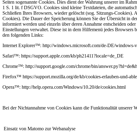
Seiten sogenannte Cookies. Dies dient der Wahrung unserer im Rahme
1 S. 1 lit. f DSGVO. Cookies sind kleine Textdateien, die automati
Schließen Ihres Browsers, wieder gelöscht (sog. Sitzungs-Cookies).
Cookies). Die Dauer der Speicherung können Sie der Übersicht in de
informiert werden und einzeln über deren Annahme entscheiden oder d
Einstellungen verwaltet. Diese ist in dem Hilfemenü jedes Browsers b
den folgenden Links:
Internet Explorer™: http://windows.microsoft.com/de-DE/windows-vi
Safari™: https://support.apple.com/kb/ph21411?locale=de_DE
Chrome™: http://support.google.com/chrome/bin/answer.py?hl=d
Firefox™ https://support.mozilla.org/de/kb/cookies-erlauben-und-abl
Opera™: http://help.opera.com/Windows/10.20/de/cookies.html
Bei der Nichtannahme von Cookies kann die Funktionalität unserer We
Einsatz von Matomo zur Webanalyse