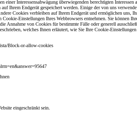
n einer Interessensabwägung überwiegenden berechtigten Interessen an
sch auf Ihrem Endgerät gespeichert werden. Einige der von uns verwen
 Andere Cookies verbleiben auf Ihrem Endgerät und ermöglichen uns, I
n Cookie-Einstellungen Ihres Webbrowsers entnehmen. Sie können Ihren
ie Annahme von Cookies für bestimmte Fälle oder generell ausschließen
eschrieben, welches Ihnen erläutert, wie Sie Ihre Cookie-Einstellungen
sta/Block-or-allow-cookies
e&hlrm=en&answer=95647
ehnen
bsite eingeschränkt sein.