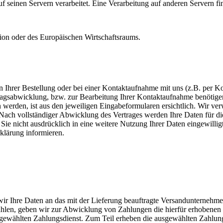
seinen Servern verarbeitet. Eine Verarbeitung auf anderen Servern find
nion oder des Europäischen Wirtschaftsraums.
rer Bestellung oder bei einer Kontaktaufnahme mit uns (z.B. per Kont
tragsabwicklung, bzw. zur Bearbeitung Ihrer Kontaktaufnahme benötige
rden, ist aus den jeweiligen Eingabeformularen ersichtlich. Wir verwe
ch vollständiger Abwicklung des Vertrages werden Ihre Daten für die
n Sie nicht ausdrücklich in eine weitere Nutzung Ihrer Daten eingewil
Erklärung informieren.
r Ihre Daten an das mit der Lieferung beauftragte Versandunternehmen we
hlen, geben wir zur Abwicklung von Zahlungen die hierfür erhobenen Z
sgewählten Zahlungsdienst. Zum Teil erheben die ausgewählten Zahlungsd